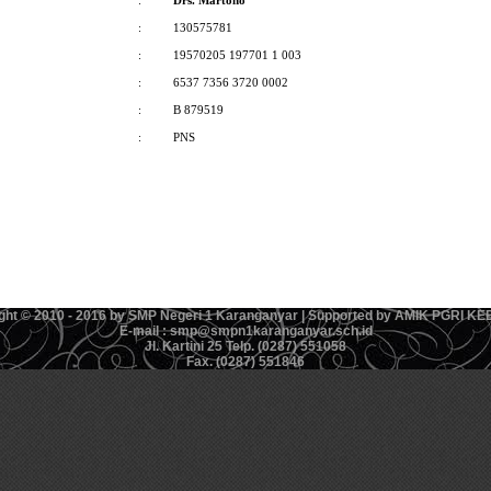
:
Drs. Martono
:
130575781
:
19570205 197701 1 003
:
6537 7356 3720 0002
:
B 879519
:
PNS
ght © 2010 - 2016 by SMP Negeri 1 Karanganyar | Supported by AMIK PGRI 
E-mail : smp@smpn1karanganyar.sch.id
Jl. Kartini 25 Telp. (0287) 551058
Fax. (0287) 551846