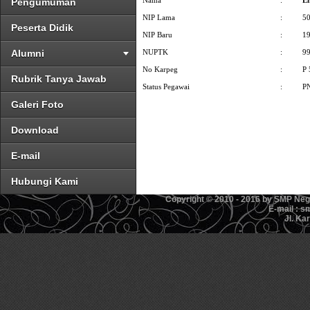
Nama
:
En
Pengumuman
NIP Lama
:
5
Peserta Didik
NIP Baru
:
1
Alumni
NUPTK
:
9
No Karpeg
:
P
Rubrik Tanya Jawab
Status Pegawai
:
P
Galeri Foto
Download
E-mail
Hubungi Kami
Copyright © 2010 - 2016 by SMP Ne
E-mail : 
Jl. Ka