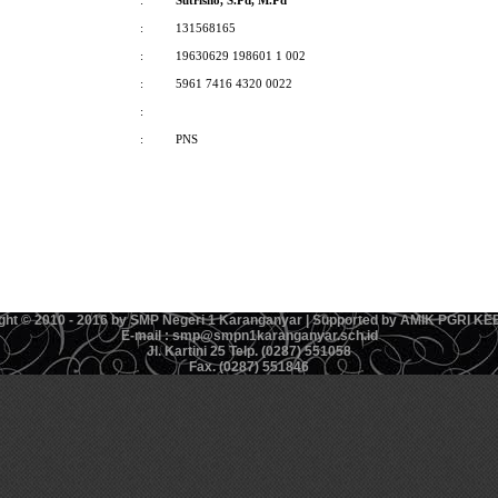
:
Sutrisno, S.Pd, M.Pd
:
131568165
:
19630629 198601 1 002
:
5961 7416 4320 0022
:
:
PNS
ght © 2010 - 2016 by SMP Negeri 1 Karanganyar | Supported by AMIK PGRI 
E-mail : smp@smpn1karanganyar.sch.id
Jl. Kartini 25 Telp. (0287) 551058
Fax. (0287) 551846