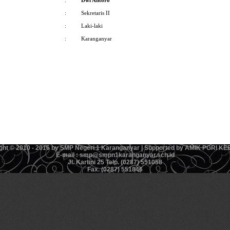
:
Dwi Antoro
:
Sekretaris II
:
Laki-laki
:
Karanganyar
ght © 2010 - 2016 by SMP Negeri 1 Karanganyar | Supported by AMIK PGRI 
E-mail : smp@smpn1karanganyar.sch.id
Jl. Kartini 25 Telp. (0287) 551058
Fax. (0287) 551846