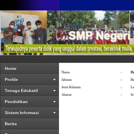
Home
Nama
:
D
Profile
Jabatan
:
Be
Jenis Kelamin
:
La
Tenaga Edukatif
Alamat
:
S
Pendidikan
Sistem Informasi
Berita