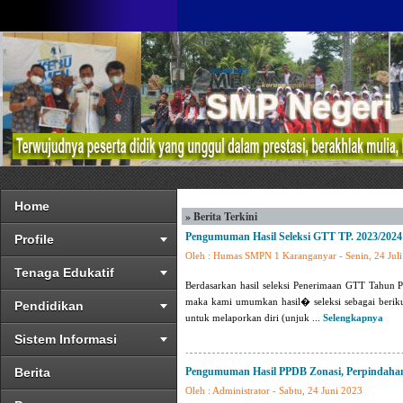
Home
» Berita Terkini
Pengumuman Hasil Seleksi GTT TP. 2023/2024
Profile
Oleh : Humas SMPN 1 Karanganyar - Senin, 24 Jul
Tenaga Edukatif
Berdasarkan hasil seleksi Penerimaan GTT Tahun 
maka kami umumkan hasil
�
seleksi sebagai berik
Pendidikan
untuk melaporkan diri (unjuk ...
Selengkapnya
Sistem Informasi
Berita
Pengumuman Hasil PPDB Zonasi, Perpindahan
Oleh : Administrator - Sabtu, 24 Juni 2023