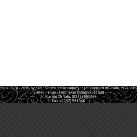
ght © 2010 - 2016 by SMP Negeri 1 Karanganyar | Supported by AMIK PGRI 
E-mail : smp@smpn1karanganyar.sch.id
Jl. Kartini 25 Telp. (0287) 551058
Fax. (0287) 551846