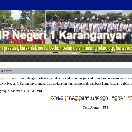
n Alumni
isi
profile alumni, dengan adanya penelusuran alumni ini para alumni bisa mencari teman-te
 SMP Negeri 1 Karanganyar maka data anda akan kami simpan di database kami, bagian publishi
 yang sudah masuk 209 alumni
<< First
|
< Prev
...
56
57
58
59
60
61
...
70
Next
|
L
Total Alumni :
553