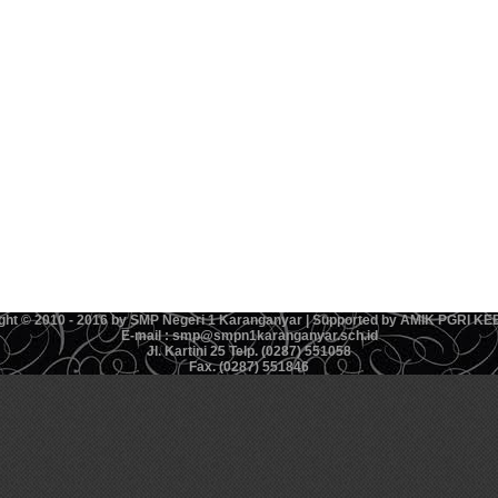
ght © 2010 - 2016 by SMP Negeri 1 Karanganyar | Supported by AMIK PGRI 
E-mail : smp@smpn1karanganyar.sch.id
Jl. Kartini 25 Telp. (0287) 551058
Fax. (0287) 551846