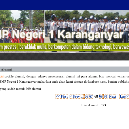
n Alumni
isi
profile alumni, dengan adanya penelusuran alumni ini para alumni bisa mencari teman-te
 SMP Negeri 1 Karanganyar maka data anda akan kami simpan di database kami, bagian publishi
 yang sudah masuk 209 alumni
<< First
|
< Prev
...
66
67
68
69
70
Next
|
Last>
Total Alumni :
553