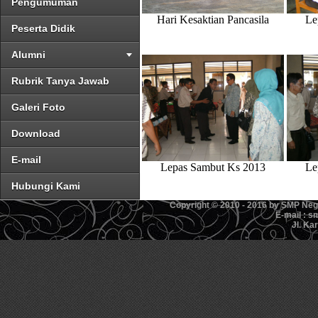
Pengumuman
Hari Kesaktian Pancasila
Le
Peserta Didik
Alumni
Rubrik Tanya Jawab
Galeri Foto
Download
E-mail
Lepas Sambut Ks 2013
Le
Hubungi Kami
Copyright © 2010 - 2016 by SMP Ne
E-mail : 
Jl. Ka